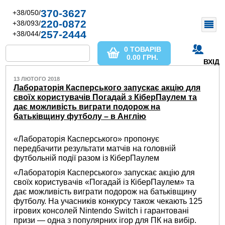
370-3627
+38/050/
220-0872
+38/093/
257-2444
+38/044/
0 ТОВАРІВ
0.00
ГРН.
ВХІД
13 ЛЮТОГО 2018
Лабораторія Касперського запускає акцію для
своїх користувачів Погадай з КіберПаулем та
дає можливість виграти подорож на
батьківщину футболу – в Англію
«Лабораторія Касперського» пропонує
передбачити результати матчів на головній
футбольній події разом із КіберПаулем
«Лабораторія Касперського» запускає акцію для
своїх користувачів «Погадай із КіберПаулем» та
дає можливість виграти подорож на батьківщину
футболу. На учасників конкурсу також чекають 125
ігрових консолей Nintendo Switch і гарантовані
призи — одна з популярних ігор для ПК на вибір.