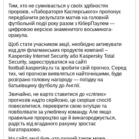
Тим, хто не сумнівається у своїх здібностях
пророків, «Лабораторія Касперського» пропонує
передбачити результати матчів на головній
футбольній події року разом з КіберПаулем —
цифровою версією знаменитого восьминога-
оракула.
Щоб стати учасником акції, необхідно активувати
код для флагманських продуктів компанії –
Kaspersky Internet Security або Kaspersky Total
Security, зареєструватися на сайті
football.kaspersky.ru та зробити свій прогноз. Серед
тих, чиї прогнози виявляться найточнішими, буде
розіграно головну нагороду — поїздку на
батьківщину футболу до Англії.
Звичайно, не варто ставитися до «сліпих»
прогнозів надто серйозно, це скоріше спосіб
повеселитися, перевірити свою інтуїцію та
повболівати за улюблену команду. Але якщо
правильне пророцтво ще й винагороджується,
радість від вгаданого рахунку зростає
багаторазово.
На сайті акції будь-хто охочий також може