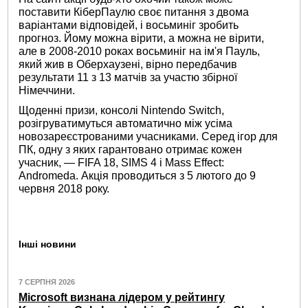
поставити КіберПаулю своє питання з двома
варіантами відповідей, і восьминіг зробить
прогноз. Йому можна вірити, а можна не вірити,
але в 2008-2010 роках восьминіг на ім'я Пауль,
який жив в Оберхаузені, вірно передбачив
результати 11 з 13 матчів за участю збірної
Німеччини.
Щоденні призи, консолі Nintendo Switch,
розігруватимуться автоматично між усіма
новозареєстрованими учасниками. Серед ігор для
ПК, одну з яких гарантовано отримає кожен
учасник, — FIFA 18, SIMS 4 і Mass Effect:
Andromeda. Акція проводиться з 5 лютого до 9
червня 2018 року.
Інші новини
7 СЕРПНЯ 2026
Microsoft визнана лідером у рейтингу