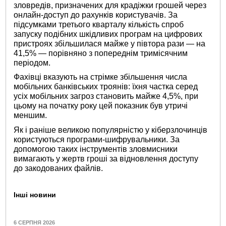
зловредів, призначених для крадіжки грошей через
онлайн-доступ до рахунків користувачів. За
підсумками третього кварталу кількість спроб
запуску подібних шкідливих програм на цифрових
пристроях збільшилася майже у півтора рази — на
41,5% — порівняно з попереднім тримісячним
періодом.
Фахівці вказують на стрімке збільшення числа
мобільних банківських троянів: їхня частка серед
усіх мобільних загроз становить майже 4,5%, при
цьому на початку року цей показник був утричі
меншим.
Як і раніше великою популярністю у кіберзлочинців
користуються програми-шифрувальники. За
допомогою таких інструментів зловмисники
вимагають у жертв гроші за відновлення доступу
до закодованих файлів.
Інші новини
6 СЕРПНЯ 2026