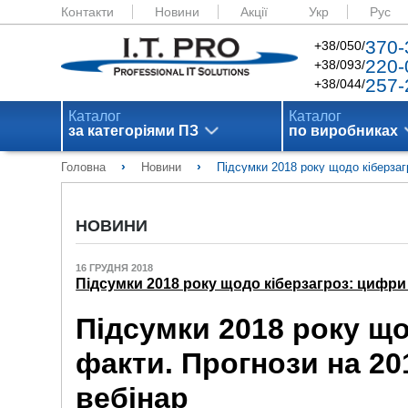
Контакти
Новини
Акції
Укр
Рус
370-
+38/050/
220-
+38/093/
257-
+38/044/
Каталог
Каталог
за категоріями ПЗ
по виробниках
›
›
Головна
Новини
Підсумки 2018 року щодо кіберзаг
НОВИНИ
16 ГРУДНЯ 2018
Підсумки 2018 року щодо кіберзагроз: цифри 
Підсумки 2018 року що
факти. Прогнози на 20
вебінар