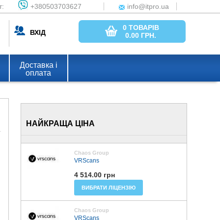
т:
+380503703627
info@itpro.ua
0 ТОВАРІВ
ВХІД
0.00
ГРН.
Доставка і
оплата
НАЙКРАЩА ЦІНА
Chaos Group
VRScans
4 514.00 грн
ВИБРАТИ ЛІЦЕНЗІЮ
Chaos Group
VRScans