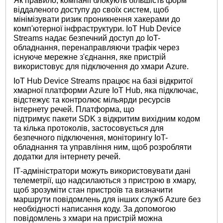
Як правило, компанії блокують більшість форм
віддаленого доступу до своїх систем, щоб
мінімізувати ризик проникнення хакерами до
комп'ютерної інфраструктури. IoT Hub Device
Streams надає безпечний доступ до IoT-
обладнання, перенаправляючи трафік через
існуюче мережне з'єднання, яке пристрій
використовує для підключення до хмари Azure.
IoT Hub Device Streams працює на базі відкритої
хмарної платформи Azure IoT Hub, яка підключає,
відстежує та контролює мільярди ресурсів
інтернету речей. Платформа, що
підтримує пакети SDK з відкритим вихідним кодом
та кілька протоколів, застосовується для
безпечного підключення, моніторингу IoT-
обладнання та управління ним, щоб розробляти
додатки для інтернету речей.
ІТ-адміністратори можуть використовувати дані
телеметрії, що надсилаються з пристрою в хмару,
щоб зрозуміти стан пристроїв та визначити
маршрути повідомлень для інших служб Azure без
необхідності написання коду. За допомогою
повідомлень з хмари на пристрій можна