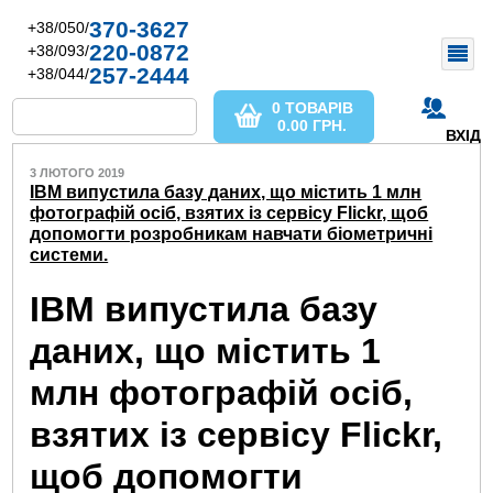
370-3627
+38/050/
220-0872
+38/093/
257-2444
+38/044/
0 ТОВАРІВ
0.00
ГРН.
ВХІД
3 ЛЮТОГО 2019
IBM випустила базу даних, що містить 1 млн
фотографій осіб, взятих із сервісу Flickr, щоб
допомогти розробникам навчати біометричні
системи.
IBM випустила базу
даних, що містить 1
млн фотографій осіб,
взятих із сервісу Flickr,
щоб допомогти