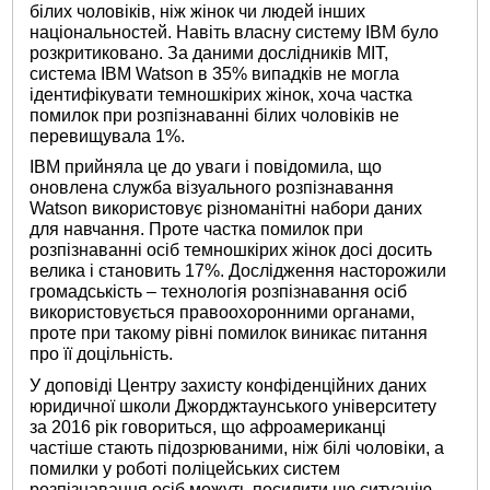
білих чоловіків, ніж жінок чи людей інших
національностей. Навіть власну систему IBM було
розкритиковано. За даними дослідників MIT,
система IBM Watson в 35% випадків не могла
ідентифікувати темношкірих жінок, хоча частка
помилок при розпізнаванні білих чоловіків не
перевищувала 1%.
IBM прийняла це до уваги і повідомила, що
оновлена ​​служба візуального розпізнавання
Watson використовує різноманітні набори даних
для навчання. Проте частка помилок при
розпізнаванні осіб темношкірих жінок досі досить
велика і становить 17%. Дослідження насторожили
громадськість – технологія розпізнавання осіб
використовується правоохоронними органами,
проте при такому рівні помилок виникає питання
про її доцільність.
У доповіді Центру захисту конфіденційних даних
юридичної школи Джорджтаунського університету
за 2016 рік говориться, що афроамериканці
частіше стають підозрюваними, ніж білі чоловіки, а
помилки у роботі поліцейських систем
розпізнавання осіб можуть посилити цю ситуацію.