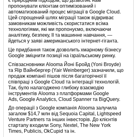
є природним підходом, що дозволяє нам
пропонувати клієнтам оптимізований і
автоматизований процес міграції в Google Cloud.
Цей спрощений шлях міграції також відкриває
замовникам можливість скористатися всіма
технологіями, які ми пропонуємо, включаючи
аналітику, безпеку, ІІ та машинне навчання, —
йдеться у заяві американського інтернет-гіганта.
Це придбання також дозволить хмарному бізнесу
Google зміцнити позиції на ізраїльському ринку.
Співзасновники Alooma Йоні Бройд (Yoni Broyde)
та Яїр Вайнбергер (Yair Weinberger) зазначили, що
продаж компанії пішов після багаторічної її
співпраці з Google Cloud та інтеграції технологій.
Так, було налагоджено глибоку взаємодію
інструментів Alooma з платформами Google
Ads, Google Analytics, Cloud Spanner та BigQuery.
До операції з Google компанія Alooma залучила
загалом $14,7 млн ​​від Sequoia Capital, Lightspeed
Venture Partners та інших інвесторів. До клієнтів
стартапу входили Sony, Nextel, The New York
Times, Publicis, OkCupid та ін.