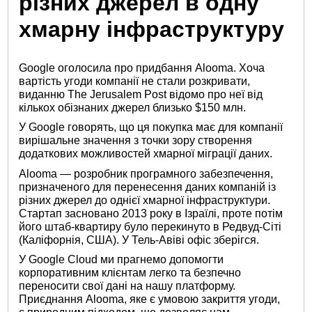
різних джерел в одну
хмарну інфраструктуру
Google оголосила про придбання Alooma. Хоча
вартість угоди компанії не стали розкривати,
виданню The Jerusalem Post відомо про неї від
кількох обізнаних джерел близько $150 млн.
У Google говорять, що ця покупка має для компанії
вирішальне значення з точки зору створення
додаткових можливостей хмарної міграції даних.
Alooma — розробник програмного забезпечення,
призначеного для перенесення даних компаній із
різних джерел до однієї хмарної інфраструктури.
Стартап засновано 2013 року в Ізраїлі, проте потім
його штаб-квартиру було перекинуто в Редвуд-Сіті
(Каліфорнія, США). У Тель-Авіві офіс зберігся.
У Google Cloud ми прагнемо допомогти
корпоративним клієнтам легко та безпечно
переносити свої дані на нашу платформу.
Приєднання Alooma, яке є умовою закриття угоди,