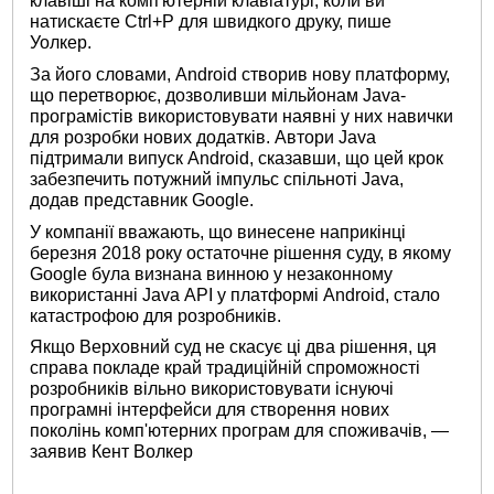
клавіші на комп'ютерній клавіатурі, коли ви
натискаєте Ctrl+P для швидкого друку, пише
Уолкер.
За його словами, Android створив нову платформу,
що перетворює, дозволивши мільйонам Java-
програмістів використовувати наявні у них навички
для розробки нових додатків. Автори Java
підтримали випуск Android, сказавши, що цей крок
забезпечить потужний імпульс спільноті Java,
додав представник Google.
У компанії вважають, що винесене наприкінці
березня 2018 року остаточне рішення суду, в якому
Google була визнана винною у незаконному
використанні Java API у ​​платформі Android, стало
катастрофою для розробників.
Якщо Верховний суд не скасує ці два рішення, ця
справа покладе край традиційній спроможності
розробників вільно використовувати існуючі
програмні інтерфейси для створення нових
поколінь комп'ютерних програм для споживачів, —
заявив Кент Волкер