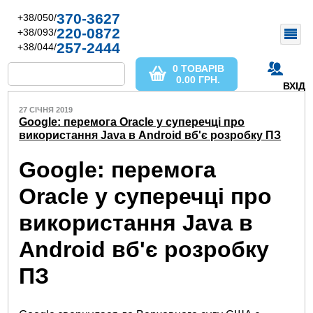
370-3627
+38/050/
220-0872
+38/093/
257-2444
+38/044/
0 ТОВАРІВ
0.00
ГРН.
ВХІД
27 СІЧНЯ 2019
Google: перемога Oracle у суперечці про
використання Java в Android вб'є розробку ПЗ
Google: перемога
Oracle у суперечці про
використання Java в
Android вб'є розробку
ПЗ