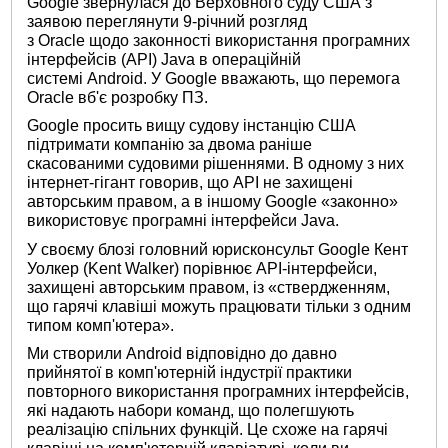
Google звернулася до Верховного суду США з
заявою переглянути 9-річний розгляд
з Oracle щодо законності використання програмних
інтерфейсів (API) Java в операційній
системі Android. У Google вважають, що перемога
Oracle вб'є розробку ПЗ.
Google просить вищу судову інстанцію США
підтримати компанію за двома раніше
скасованими судовими рішеннями. В одному з них
інтернет-гігант говорив, що API не захищені
авторським правом, а в іншому Google «законно»
використовує програмні інтерфейси Java.
У своєму блозі головний юрисконсульт Google Кент
Уолкер (Kent Walker) порівнює API-інтерфейси,
захищені авторським правом, із «ствердженням,
що гарячі клавіші можуть працювати тільки з одним
типом комп'ютера».
Ми створили Android відповідно до давно
прийнятої в комп'ютерній індустрії практики
повторного використання програмних інтерфейсів,
які надають набори команд, що полегшують
реалізацію спільних функцій. Це схоже на гарячі