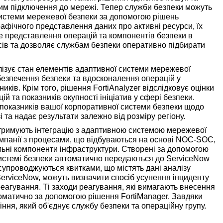
им підключення до мережі. Тепер служби безпеки можуть
системи мережевої безпеки за допомогою рішень
графічного представлення даних про активні ресурси, їх
не представлення операцій та компонентів безпеки в
ів та дозволяє службам безпеки оперативно підбирати
лізує стан елементів адаптивної системи мережевої
безпечення безпеки та вдосконалення операцій у
ків. Крім того, рішення FortiAnalyzer відслідковує оцінки
й та показників окупності ініціатив у сфері безпеки.
 показників вашої корпоративної системи безпеки щодо
і та надає результати залежно від розміру регіону.
дтримують інтеграцію з адаптивною системою мережевої
омпанії з процесами, що відбуваються на основі NOC-SOC,
льні компоненти інфраструктури. Створені за допомогою
 системі безпеки автоматично передаються до ServiceNow
 супроводжуються квитками, що містять дані аналізу
ServiceNow, можуть визначити спосіб усунення інциденту
 реагування. Ті заходи реагування, які вимагають внесення
томатично за допомогою рішення FortiManager. Завдяки
ння, який об'єднує службу безпеки та операційну групу.