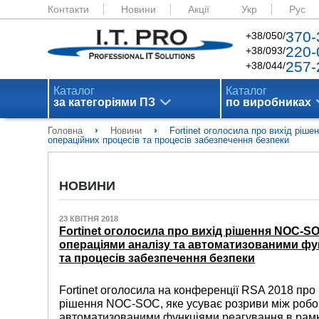
Контакти
Новини
Акції
Укр
Рус
370-
+38/050/
220-
+38/093/
257-
+38/044/
Каталог
Каталог
за категоріями ПЗ
по виробниках
›
›
Головна
Новини
Fortinet оголосила про вихід ріш
операційних процесів та процесів забезпечення безпеки
НОВИНИ
23 КВІТНЯ 2018
Fortinet оголосила про вихід рішення NOC-S
операціями аналізу та автоматизованими фу
та процесів забезпечення безпеки
Fortinet оголосила на конференції RSA 2018 про 
рішення NOC-SOC, яке усуває розриви між робо
автоматизованими функціями реагування в рамк