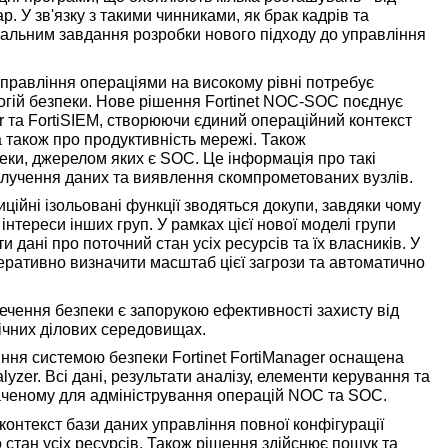
. У зв'язку з такими чинниками, як брак кадрів та
уальним завдання розробки нового підходу до управління
управління операціями на високому рівні потребує
логій безпеки. Нове рішення Fortinet NOC-SOC поєднує
zer та FortiSIEM, створюючи єдиний операційний контекст
а також про продуктивність мережі. Також
еки, джерелом яких є SOC. Це інформація про такі
лучення даних та виявлення скомпрометованих вузлів.
иційні ізольовані функції зводяться докупи, завдяки чому
нтереси інших груп. У рамках цієї нової моделі групи
дані про поточний стан усіх ресурсів та їх власників. У
перативно визначити масштаб цієї загрози та автоматично
ечення безпеки є запорукою ефективності захисту від
мічних ділових середовищах.
ння системою безпеки Fortinet FortiManager оснащена
zer. Всі дані, результати аналізу, елементи керування та
аченому для адміністрування операцій NOC та SOC.
онтекст бази даних управління повної конфігурації
о стан усіх ресурсів. Також рішення здійснює пошук та