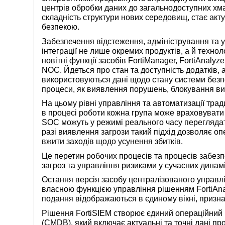
центрів обробки даних до загальнодоступних хмар
складність структури нових середовищ, стає акт
безпекою.
Забезпечення відстеження, адміністрування та 
інтеграції не лише окремих продуктів, а й техно
новітні функції засобів FortiManager, FortiAnaly
NOC. Йдеться про стан та доступність додатків, 
використовуються дані щодо стану системи безп
процеси, як виявлення порушень, блокування ви
На цьому рівні управління та автоматизації трад
в процесі роботи кожна група може враховувати і
SOC можуть у режимі реального часу переглядати 
разі виявлення загрози такий підхід дозволяє о
вжити заходів щодо усунення збитків.
Це перетин робочих процесів та процесів забезп
загроз та управління ризиками у сучасних дина
Остання версія засобу централізованого управлі
власною функцією управління рішенням FortiAnaly
подання відображаються в єдиному вікні, призн
Рішення FortiSIEM створює єдиний операційний к
(CMDB), який включає актуальні та точні дані пр