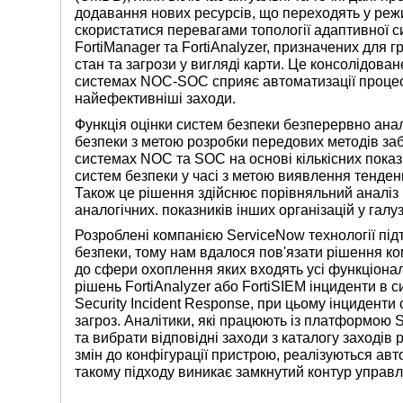
додавання нових ресурсів, що переходять у реж
скористатися перевагами топології адаптивної 
FortiManager та FortiAnalyzer, призначених для 
стан та загрози у вигляді карти. Це консолідова
системах NOC-SOC сприяє автоматизації процес
найефективніші заходи.
Функція оцінки систем безпеки безперервно ана
безпеки з метою розробки передових методів за
системах NOC та SOC на основі кількісних показни
систем безпеки у часі з метою виявлення тенденці
Також це рішення здійснює порівняльний аналіз
аналогічних. показників інших організацій у галуз
Розроблені компанією ServiceNow технології пі
безпеки, тому нам вдалося пов'язати рішення к
до сфери охоплення яких входять усі функціона
рішень FortiAnalyzer або FortiSIEM інциденти в
Security Incident Response, при цьому інциденти
загроз. Аналітики, які працюють із платформою 
та вибрати відповідні заходи з каталогу заходів
змін до конфігурації пристрою, реалізуються ав
такому підходу виникає замкнутий контур управлі