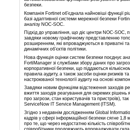
безпеки.
Компанія Fortinet об'єднала найновіші функції ріш
базі адаптивної системи мережної безпеки Fortin
аналізу NOC-SOC.
Підхід до управління, що діє центри NOC-SOC, 
завдяки новому графічному представленню топол
розширенням, які впроваджуються в приватні т
динамічних об'єктів політики.
Нова функція оцінки систем безпеки поєднує анал
FortiManager зі службами збору даних про загроз
корпоративної безпеки, що піддаються кількісно
правила аудиту, а також засоби оцінки ризиків т
настроюваної технології аудиту на основі комп
Завдяки новим функціям відстеження заходів ре
вжиття заходів реагування для окремих рішень як
про загрози, стан користувачів та пристроїв), так
ServiceNow IT Service Management (ITSM).
Згідно з недавнім дослідженням Global Informatio
кадрів у сфері інформаційної безпеки сягне 1,8
про те, що через недостатню кількість співробітн
співробітники продовжують впроваджувати склад