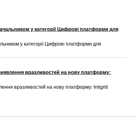
ачальником у категорії Цифрові платформи для
ьником у категорії Цифрові платформи для
виявлення вразливостей на нову платформу:
ння вразливостей на нову платформу: Intigriti