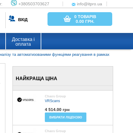
т:
+380503703627
info@itpro.ua
0 ТОВАРІВ
ВХІД
0.00
ГРН.
Доставка і
оплата
налізу та автоматизованими функціями реагування в рамках 
НАЙКРАЩА ЦІНА
Chaos Group
VRScans
4 514.00 грн
ВИБРАТИ ЛІЦЕНЗІЮ
Chaos Group