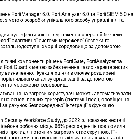
ень FortiManager 6.0, FortiAnalyzer 6.0 та FortiSIEM 5.0 на
et з метою розробки унікального засобу управління та
підвищує ефективність відстеження операцій безпеки
огії адаптивної системи мережевої безпеки та
а загальнодоступні хмарні середовища за допомогою
ітичні компоненти рішень FortiGate, FortiAnalyzer та
и FortiGuard з метою забезпечення таких характеристик
му визначенню. Функція оцінки включає розширені
а порівняльного аналізу організацій за допомогою
онентів мережевих середовищ.
агування на загрози користувачі можуть автоматизувати
 на основі певних тригерів (системні події, оповіщення
 і за рахунок безпосередньої інтеграції з функцією
n Security Workforce Study, до 2022 р. показник нестачі
 мільйона робочих місць. 66% респондентів повідомили
иків протидія поточним загрозам стає скрутною. ІТ-
ні програми, що охоплюють кілька розташувань - від