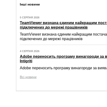
Інші новини
5 СЕРПНЯ 2026
TeamViewer визнана єдиним найкращим пост
підключених до мережі працівників
TeamViewer визнана єдиним найкращим постачал
підключених до мережі працівників
4 СЕРПНЯ 2026
Adobe переносить програму винагороди за 
Intigriti
Adobe переносить програму винагороди за виявле
Всі новини