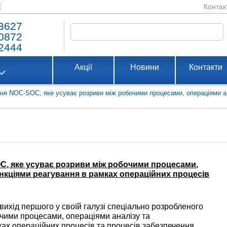
Контак
3627
0872
2444
Акції
Новини
Контакти
ення NOC-SOC, яке усуває розриви між робочими процесами, операціями а
OC, яке усуває розриви між робочими процесами,
нкціями реагування в рамках операційних процесів
вихід першого у своїй галузі спеціально розробленого
чими процесами, операціями аналізу та
ах операційних процесів та процесів забезпечення