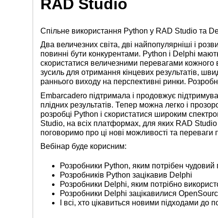
RAD Studio
Спільне використання Python у RAD Studio та De
Два величезних світа, дві найпопулярніші і розв
повинні бути конкурентами. Python і Delphi мают
скористатися величезними перевагами кожного в
зусиль для отримання кінцевих результатів, шв
раннього виходу на перспективні ринки. Розробн
Embarcadero підтримала і продовжує підтримуват
плідних результатів. Тепер можна легко і прозо
розробці Python і скористатися широким спектром
Studio, на всіх платформах, для яких RAD Studi
поговоримо про ці нові можливості та переваги
Вебінар буде корисним:
Розробники Python, яким потрібен чудовий
Розробників Python зацікавив Delphi
Розробники Delphi, яким потрібно викорис
Розробники Delphi зацікавилися OpenSour
І всі, хто цікавиться новими підходами до 