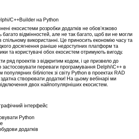
lphi/C++Builder на Python
инені екосистеми розробки додатків не обов'язково
ь багато відмінностей, але не так багато, щоб ви не могли
 спільному використанні. Це приносить економію часу та
идкого досягнення раніше недоступних платформ та
ики та користувачі обох екосистем отримують вигоду.
и ряд проектів з відкритим кодом, і це призвело до
ро застосовувати переваги програмування Delphi\C++ в
 популярних бібліотек зі світу Python в проектах RAD
o здатна створювати додатки! На цьому вебінарі ми
 підключення двох найпопулярніших екосистем.
 графічний інтерфейс
товувати Python
ce
побудови додатків