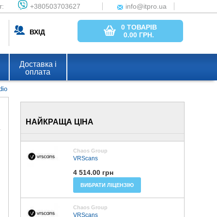
т:
+380503703627
info@itpro.ua
0 ТОВАРІВ
ВХІД
0.00
ГРН.
Доставка і
оплата
dio
НАЙКРАЩА ЦІНА
Chaos Group
VRScans
4 514.00 грн
ВИБРАТИ ЛІЦЕНЗІЮ
Chaos Group
VRScans