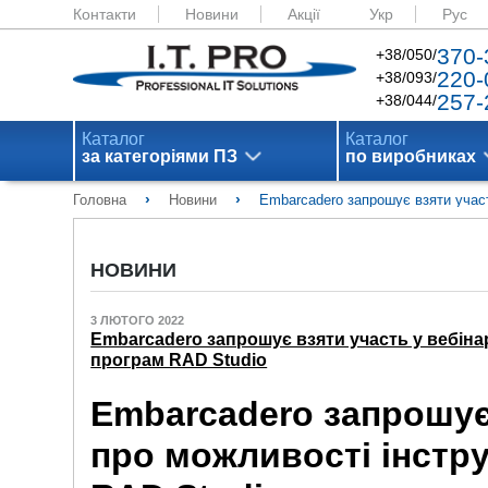
Контакти
Новини
Акції
Укр
Рус
370-
+38/050/
220-
+38/093/
257-
+38/044/
Каталог
Каталог
за категоріями ПЗ
по виробниках
›
›
Головна
Новини
Embarcadero запрошує взяти участ
НОВИНИ
3 ЛЮТОГО 2022
Embarcadero запрошує взяти участь у вебіна
програм RAD Studio
Embarcadero запрошує 
про можливості інстр