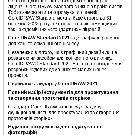
Corel повідомляє, що з виходом нової версії
ліцензії CorelDRAW Standard зникне з прайс-листів.
Тобто замовляти та отримувати ліцензії
CorelDRAW Standard можна буде строго до 31
березня 2022 року, це стосується як комерційних,
так і академічних «стандартних» ліцензій.
CorelDRAW Standard 2021
- це графічне рішення
для хобі та домашнього бізнесу.
Незалежно від того, чи є графічний дизайн лише
розвагою чи засобом для конкретного виклику,
CorelDRAW® Standard 2021 має все необхідне для
розробки чудових домашніх та малих бізнес-
проектів.
Переваги стандарту CorelDRAW 2021
Повний набір інструментів для проектування
та створення прототипів сторінок
Стандарт CorelDRAW забезпечує надійну
функціональність для проектування та створення
прототипів сторінок.
Відмінні інструменти для редагування
фотографій