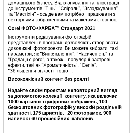
домашнього бізнесу. Від клонування та ілюстрації
до інструментів "Тінь", "Спіраль", "Згладжування"
та "Мастіхін" - ось де вам потрібно працювати з
векторними зображеннями та макетами сторінок.
Corel ФОТО-ФАРБА™ Стандарт 2021
Інструменти редагування фотографій,
представлені в програмі, дозволяють створювати
дивовижні фотопроекти. Ви можете вибрати такі
параметри, як "Випрямлення", "Насиченість" та
"Градації сірого", а також популярні растрові
ефекти, такі як "Хроматичність", "Сепія",
"Збільшення різкості" тощо .
Високоякісний контент без роялті
Надайте своїм проектам неповторний вигляд
за допомогою колекції контенту, яка включає
1000 картинок і цифрових зображень, 100
безкоштовних фотографій у високій роздільній
здатності, 175 шрифтів, 20 фоторамок, 900
наливок і 60 професійних шаблонів.