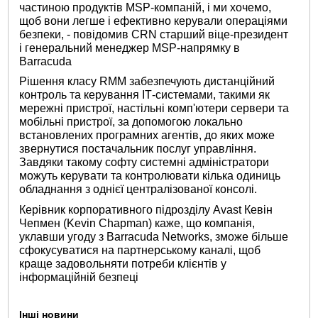
частиною продуктів MSP-компаній, і ми хочемо,
щоб вони легше і ефективно керували операціями
безпеки, - повідомив CRN старший віце-президент
і генеральний менеджер MSP-напрямку в
Barracuda
Рішення класу RMM забезпечують дистанційний
контроль та керування ІТ-системами, такими як
мережні пристрої, настільні комп'ютери сервери та
мобільні пристрої, за допомогою локально
встановлених програмних агентів, до яких може
звернутися постачальник послуг управління.
Завдяки такому софту системні адміністратори
можуть керувати та контролювати кілька одиниць
обладнання з однієї централізованої консолі.
Керівник корпоративного підрозділу Avast Кевін
Чепмен (Kevin Chapman) каже, що компанія,
уклавши угоду з Barracuda Networks, зможе більше
сфокусуватися на партнерському каналі, щоб
краще задовольняти потреби клієнтів у
інформаційній безпеці
Інші новини