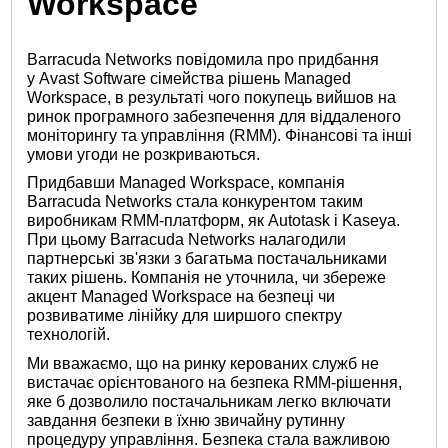
Workspace
Barracuda Networks повідомила про придбання
у Avast Software сімейства рішень Managed
Workspace, в результаті чого покупець вийшов на
ринок програмного забезпечення для віддаленого
моніторингу та управління (RMM). Фінансові та інші
умови угоди не розкриваються.
Придбавши Managed Workspace, компанія
Barracuda Networks стала конкурентом таким
виробникам RMM-платформ, як Autotask і Kaseya.
При цьому Barracuda Networks налагодили
партнерські зв'язки з багатьма постачальниками
таких рішень. Компанія не уточнила, чи збереже
акцент Managed Workspace на безпеці чи
розвиватиме лінійку для ширшого спектру
технологій.
Ми вважаємо, що на ринку керованих служб не
вистачає орієнтованого на безпека RMM-рішення,
яке б дозволило постачальникам легко включати
завдання безпеки в їхню звичайну рутинну
процедуру управління. Безпека стала важливою