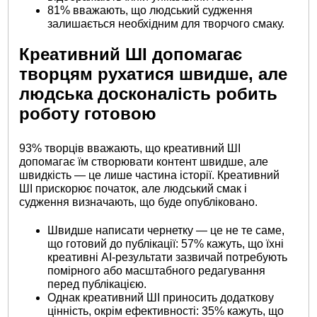
81% вважають, що людський судження
залишається необхідним для творчого смаку.
Креативний ШІ допомагає
творцям рухатися швидше, але
людська досконалість робить
роботу готовою
93% творців вважають, що креативний ШІ
допомагає їм створювати контент швидше, але
швидкість — це лише частина історії. Креативний
ШІ прискорює початок, але людський смак і
судження визначають, що буде опубліковано.
Швидше написати чернетку — це не те саме,
що готовий до публікації: 57% кажуть, що їхні
креативні AI-результати зазвичай потребують
помірного або масштабного редагування
перед публікацією.
Однак креативний ШІ приносить додаткову
цінність, окрім ефективності: 35% кажуть, що