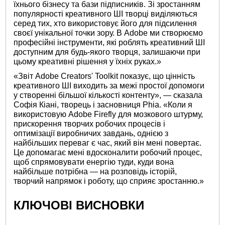
їхнього бізнесу та бази підписників. Зі зростанням
популярності креативного ШІ творці виділяються
серед тих, хто використовує його для підсилення
своєї унікальної точки зору. В Adobe ми створюємо
професійні інструменти, які роблять креативний ШІ
доступним для будь-якого творця, залишаючи при
цьому креативні рішення у їхніх руках.»
«Звіт Adobe Creators' Toolkit показує, що цінність
креативного ШІ виходить за межі простої допомоги
у створенні більшої кількості контенту», — сказала
Софія Кіані, творець і засновниця Phia. «Коли я
використовую Adobe Firefly для мозкового штурму,
прискорення творчих робочих процесів і
оптимізації виробничих завдань, однією з
найбільших переваг є час, який він мені повертає.
Це допомагає мені вдосконалити робочий процес,
щоб спрямовувати енергію туди, куди вона
найбільше потрібна — на розповідь історій,
творчий напрямок і роботу, що сприяє зростанню.»
КЛЮЧОВІ ВИСНОВКИ