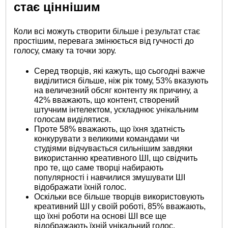
стає ціннішим
Коли всі можуть створити більше і результат стає
простішим, перевага змінюється від гучності до
голосу, смаку та точки зору.
Серед творців, які кажуть, що сьогодні важче
виділитися більше, ніж рік тому, 53% вказують
на величезний обсяг контенту як причину, а
42% вважають, що контент, створений
штучним інтелектом, ускладнює унікальним
голосам виділятися.
Проте 58% вважають, що їхня здатність
конкурувати з великими командами чи
студіями відчувається сильнішим завдяки
використанню креативного ШІ, що свідчить
про те, що саме творці набирають
популярності і навчилися змушувати ШІ
відображати їхній голос.
Оскільки все більше творців використовують
креативний ШІ у своїй роботі, 85% вважають,
що їхні роботи на основі ШІ все ще
відображають їхній унікальний голос.