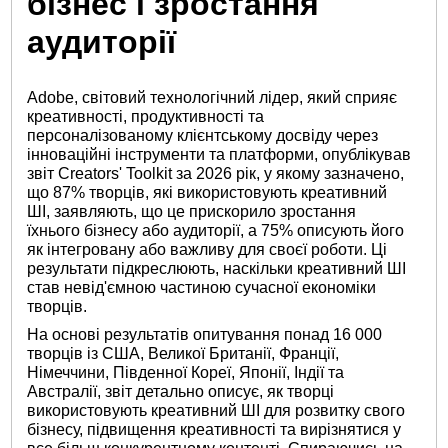
бізнес і зростання
аудиторії
Adobe, світовий технологічний лідер, який сприяє
креативності, продуктивності та
персоналізованому клієнтському досвіду через
інноваційні інструменти та платформи, опублікував
звіт Creators' Toolkit за 2026 рік, у якому зазначено,
що 87% творців, які використовують креативний
ШІ, заявляють, що це прискорило зростання
їхнього бізнесу або аудиторії, а 75% описують його
як інтегровану або важливу для своєї роботи. Ці
результати підкреслюють, наскільки креативний ШІ
став невід'ємною частиною сучасної економіки
творців.
На основі результатів опитування понад 16 000
творців із США, Великої Британії, Франції,
Німеччини, Південної Кореї, Японії, Індії та
Австралії, звіт детально описує, як творці
використовують креативний ШІ для розвитку свого
бізнесу, підвищення креативності та вирізнятися у