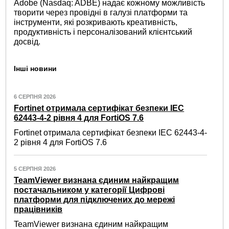
Adobe (Nasdaq: ADBE) надає кожному можливість
творити через провідні в галузі платформи та
інструменти, які розкривають креативність,
продуктивність і персоналізований клієнтський
досвід.
Інші новини
6 СЕРПНЯ 2026
Fortinet отримала сертифікат безпеки IEC
62443-4-2 рівня 4 для FortiOS 7.6
Fortinet отримала сертифікат безпеки IEC 62443-4-
2 рівня 4 для FortiOS 7.6
5 СЕРПНЯ 2026
TeamViewer визнана єдиним найкращим
постачальником у категорії Цифрові
платформи для підключених до мережі
працівників
TeamViewer визнана єдиним найкращим