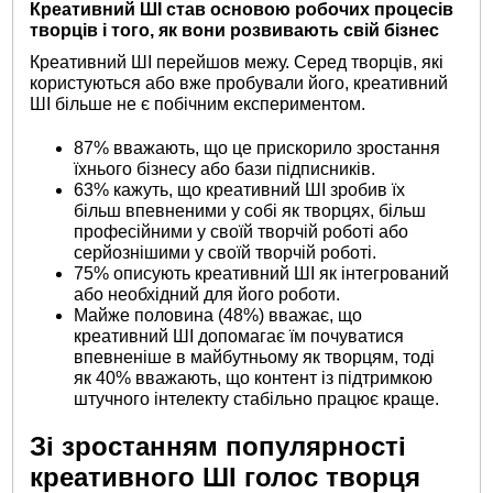
Креативний ШІ став основою робочих процесів
творців і того, як вони розвивають свій бізнес
Креативний ШІ перейшов межу. Серед творців, які
користуються або вже пробували його, креативний
ШІ більше не є побічним експериментом.
87% вважають, що це прискорило зростання
їхнього бізнесу або бази підписників.
63% кажуть, що креативний ШІ зробив їх
більш впевненими у собі як творцях, більш
професійними у своїй творчій роботі або
серйознішими у своїй творчій роботі.
75% описують креативний ШІ як інтегрований
або необхідний для його роботи.
Майже половина (48%) вважає, що
креативний ШІ допомагає їм почуватися
впевненіше в майбутньому як творцям, тоді
як 40% вважають, що контент із підтримкою
штучного інтелекту стабільно працює краще.
Зі зростанням популярності
креативного ШІ голос творця