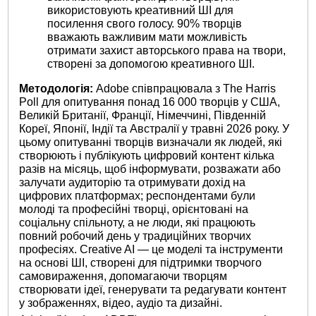
використовують креативний ШІ для
посилення свого голосу. 90% творців
вважають важливим мати можливість
отримати захист авторського права на твори,
створені за допомогою креативного ШІ.
Методологія:
Adobe співпрацювала з The Harris
Poll для опитування понад 16 000 творців у США,
Великій Британії, Франції, Німеччині, Південній
Кореї, Японії, Індії та Австралії у травні 2026 року. У
цьому опитуванні творців визначали як людей, які
створюють і публікують цифровий контент кілька
разів на місяць, щоб інформувати, розважати або
залучати аудиторію та отримувати дохід на
цифрових платформах; респондентами були
молоді та професійні творці, орієнтовані на
соціальну спільноту, а не люди, які працюють
повний робочий день у традиційних творчих
професіях. Creative AI — це моделі та інструменти
на основі ШІ, створені для підтримки творчого
самовираження, допомагаючи творцям
створювати ідеї, генерувати та редагувати контент
у зображеннях, відео, аудіо та дизайні.