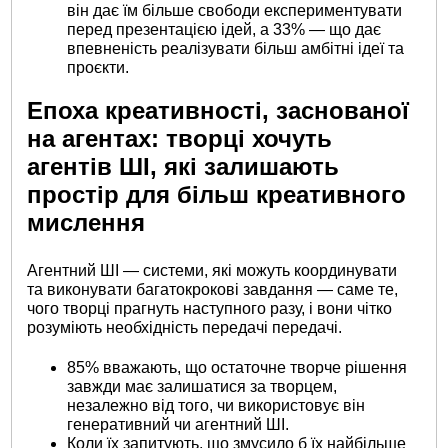
він дає їм більше свободи експериментувати
перед презентацією ідей, а 33% — що дає
впевненість реалізувати більш амбітні ідеї та
проєкти.
Епоха креативності, заснованої
на агентах: творці хочуть
агентів ШІ, які залишають
простір для більш креативного
мислення
Агентний ШІ — системи, які можуть координувати
та виконувати багатокрокові завдання — саме те,
чого творці прагнуть наступного разу, і вони чітко
розуміють необхідність передачі передачі.
85% вважають, що остаточне творче рішення
завжди має залишатися за творцем,
незалежно від того, чи використовує він
генеративний чи агентний ШІ.
Коли їх запитують, що змусило б їх найбільше