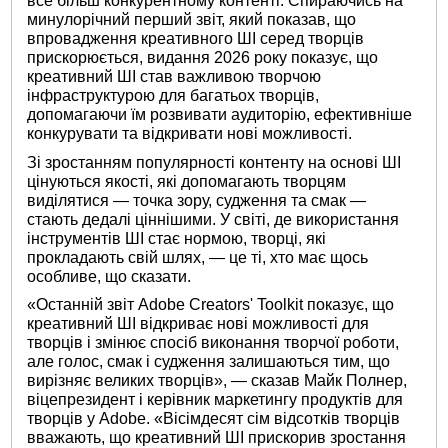
все більш конкурентному контенті. Спираючись на
минулорічний перший звіт, який показав, що
впровадження креативного ШІ серед творців
прискорюється, видання 2026 року показує, що
креативний ШІ став важливою творчою
інфраструктурою для багатьох творців,
допомагаючи їм розвивати аудиторію, ефективніше
конкурувати та відкривати нові можливості.
Зі зростанням популярності контенту на основі ШІ
цінуються якості, які допомагають творцям
виділятися — точка зору, судження та смак —
стають дедалі ціннішими. У світі, де використання
інструментів ШІ стає нормою, творці, які
прокладають свій шлях, — це ті, хто має щось
особливе, що сказати.
«Останній звіт Adobe Creators' Toolkit показує, що
креативний ШІ відкриває нові можливості для
творців і змінює спосіб виконання творчої роботи,
але голос, смак і судження залишаються тим, що
вирізняє великих творців», — сказав Майк Полнер,
віцепрезидент і керівник маркетингу продуктів для
творців у Adobe. «Вісімдесят сім відсотків творців
вважають, що креативний ШІ прискорив зростання