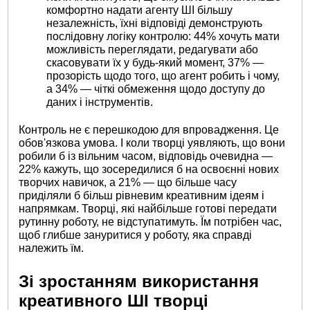
комфортно надати агенту ШІ більшу
незалежність, їхні відповіді демонструють
послідовну логіку контролю: 44% хочуть мати
можливість переглядати, редагувати або
скасовувати їх у будь-який момент, 37% —
прозорість щодо того, що агент робить і чому,
а 34% — чіткі обмеження щодо доступу до
даних і інструментів.
Контроль не є перешкодою для впровадження. Це
обов'язкова умова. І коли творці уявляють, що вони
робили б із вільним часом, відповідь очевидна —
22% кажуть, що зосередилися б на освоєнні нових
творчих навичок, а 21% — що більше часу
приділяли б більш рівневим креативним ідеям і
напрямкам. Творці, які найбільше готові передати
рутинну роботу, не відступатимуть. Їм потрібен час,
щоб глибше зануритися у роботу, яка справді
належить їм.
Зі зростанням використання
креативного ШІ творці