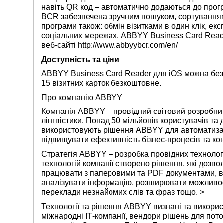
навіть QR код – автоматично додаються до про
BCR забезпечена зручним пошуком, сортуванням
програми також: обмін візитками в один клік, експ
соціальних мережах. ABBYY Business Card Reader
веб-сайті http://www.abbyybcr.com/en/
Доступність та ціни
ABBYY Business Card Reader для iOS можна бе
15 візитних карток безкоштовне.
Про компанію ABBYY
Компанія ABBYY – провідний світовий розробник 
лінгвістики. Понад 50 мільйонів користувачів та 
використовують рішення ABBYY для автоматизаці
підвищувати ефективність бізнес-процесів та к
Стратегія ABBYY – розробка провідних технологій
технологій компанії створено рішення, які дозво
працювати з паперовими та PDF документами, в
аналізувати інформацію, розширювати можливос
переклади незнайомих слів та фраз тощо.
>
Технології та рішення ABBYY визнані та використ
міжнародні ІТ-компанії, вендори рішень для пот