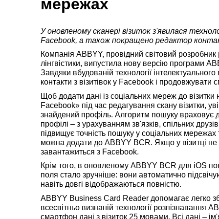
мережах
У оновленому сканері візиток з'явилася техно
Facebook, а також покращено редактор конта
Компанія ABBYY, провідний світовий розробник р
лінгвістики, випустила нову версію програми A
Завдяки вбудованій технології інтелектуального
контакти з візитівок у Facebook і продовжувати 
Щоб додати дані із соціальних мереж до візитки
Facebook» під час редагування скану візитки, ув
знайдений профіль. Алгоритм пошуку враховує да
профілі – з урахуванням зв'язків, спільних друзів
підвищує точність пошуку у соціальних мережах 
можна додати до ABBYY BCR. Якщо у візитці не 
завантажиться з Facebook.
Крім того, в оновленому ABBYY BCR для iOS пок
поля стало зручніше: вони автоматично підсвічую
навіть довгі відображаються повністю.
ABBYY Business Card Reader допомагає легко збе
всесвітньо визнаній технології розпізнавання 
смартфон дані з візиток 25 мовами. Всі дані – ім'