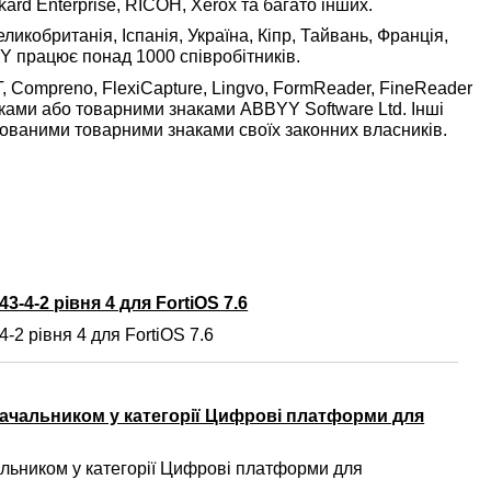
kard Enterprise, RICOH, Xerox та багато інших.
икобританія, Іспанія, Україна, Кіпр, Тайвань, Франція,
Y працює понад 1000 співробітників.
Compreno, FlexiCapture, Lingvo, FormReader, FineReader
ми або товарними знаками ABBYY Software Ltd. Інші
рованими товарними знаками своїх законних власників.
3-4-2 рівня 4 для FortiOS 7.6
-2 рівня 4 для FortiOS 7.6
ачальником у категорії Цифрові платформи для
ьником у категорії Цифрові платформи для