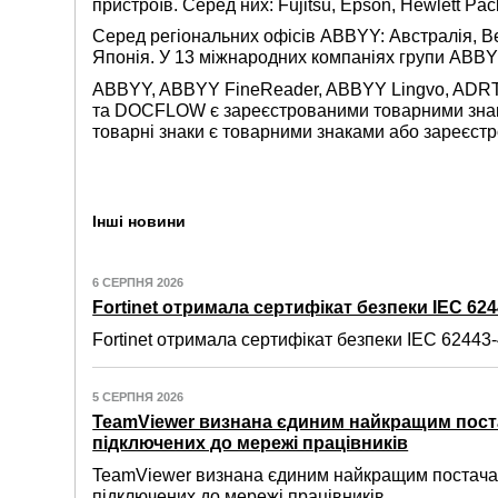
пристроїв. Серед них: Fujitsu, Epson, Hewlett Pac
Серед регіональних офісів ABBYY: Австралія, Вел
Японія. У 13 міжнародних компаніях групи ABBY
ABBYY, ABBYY FineReader, ABBYY Lingvo, ADRT, 
та DOCFLOW є зареєстрованими товарними знака
товарні знаки є товарними знаками або зареєст
Інші новини
6 СЕРПНЯ 2026
Fortinet отримала сертифікат безпеки IEC 6244
Fortinet отримала сертифікат безпеки IEC 62443-4
5 СЕРПНЯ 2026
TeamViewer визнана єдиним найкращим пост
підключених до мережі працівників
TeamViewer визнана єдиним найкращим постачал
підключених до мережі працівників