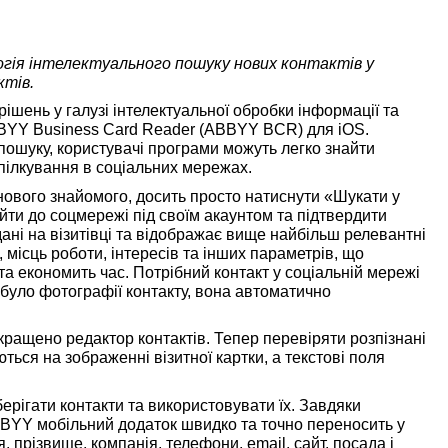
логія інтелектуального пошуку нових контактів у
ктів.
ішень у галузі інтелектуальної обробки інформації та
BBYY Business Card Reader (ABBYY BCR) для iOS.
 пошуку, користувачі програми можуть легко знайти
спілкування в соціальних мережах.
 нового знайомого, досить просто натиснути «Шукати у
ійти до соцмережі під своїм акаунтом та підтвердити
ні на візитівці та відображає вище найбільш релевантні
, місць роботи, інтересів та інших параметрів, що
та економить час. Потрібний контакт у соціальній мережі
було фотографії контакту, вона автоматично
ращено редактор контактів. Тепер перевіряти розпізнані
ться на зображенні візитної картки, а текстові поля
рігати контакти та використовувати їх. Завдяки
ABBYY мобільний додаток швидко та точно переносить у
я, прізвище, компанія, телефони, email, сайт, посада і