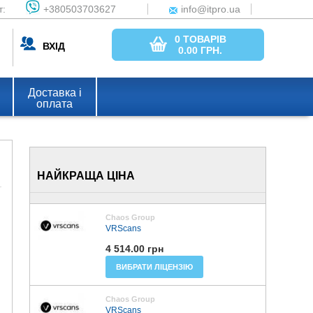
т:
+380503703627
info@itpro.ua
0 ТОВАРІВ
ВХІД
0.00
ГРН.
Доставка і
оплата
НАЙКРАЩА ЦІНА
Chaos Group
VRScans
4 514.00 грн
ВИБРАТИ ЛІЦЕНЗІЮ
Chaos Group
VRScans