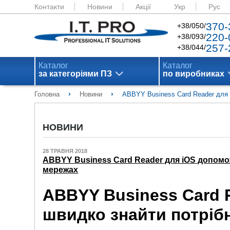
Контакти
Новини
Акції
Укр
Рус
370-
+38/050/
220-
+38/093/
257-
+38/044/
Каталог
Каталог
за категоріями ПЗ
по виробниках
›
›
Головна
Новини
ABBYY Business Card Reader для 
НОВИНИ
28 ТРАВНЯ 2018
ABBYY Business Card Reader для iOS допомож
мережах
ABBYY Business Card 
швидко знайти потрібн