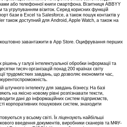
грами або телефонної книги смартфона. Візитниця ABBYY
 та угрупуванням візиток. Серед корисних функцій
орт бази в Excel та Salesforce, а також пошук контактів у
 також доступний для Android, Apple Watch, а також на
зкоштовно завантажити в App Store. Оцифрування перших
рішень у галузі інтелектуальної обробки інформації та
десятки тисяч організацій понад 200 країнах світу
ї трудомістких завдань, що дозволяє економити час,
онкурентоспроможність.
 штучного інтелекту для завдань бізнесу. На базі
ляють на якісно новому рівні розпізнавати тексти,
водити дані до інформаційних систем підприємств,
ті корпоративних пошукових систем, знаходити
овуються у всьому світі. Їх ліцензують найбільші
окового введення документів, виробники сканерів та МФУ-